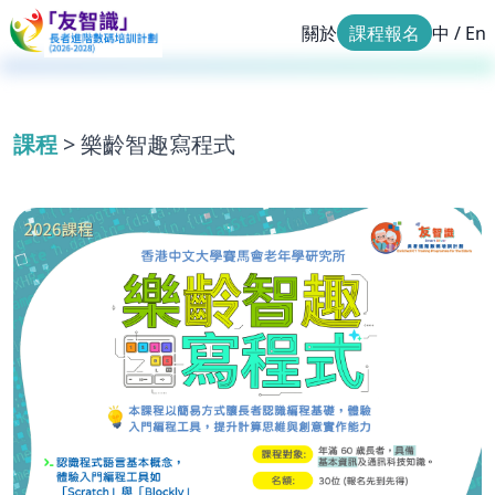
關於
課程報名
中
/
En
課程
> 樂齡智趣寫程式