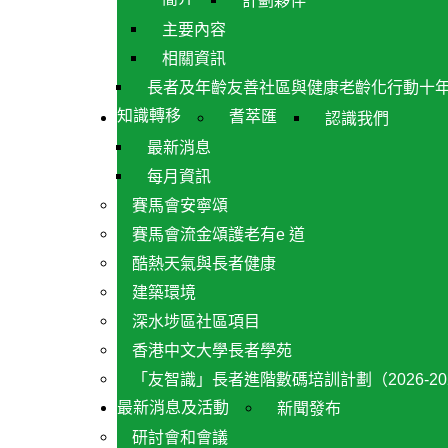
計劃夥伴
主要內容
相關資訊
長者及年齡友善社區與健康老齡化行動十
知識轉移
耆萃匯
認識我們
最新消息
每月資訊
賽馬會安寧頌
賽馬會流金頌護老有e 道
酷熱天氣與長者健康
建築環境
深水埗區社區項目
香港中文大學長者學苑
「友智識」長者進階數碼培訓計劃（2026-20
最新消息及活動
新聞發布
研討會和會議