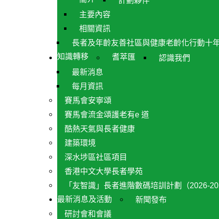
計劃夥伴
主要內容
相關資訊
長者及年齡友善社區與健康老齡化行動十
知識轉移
耆萃匯
認識我們
最新消息
每月資訊
賽馬會安寧頌
賽馬會流金頌護老有e 道
酷熱天氣與長者健康
建築環境
深水埗區社區項目
香港中文大學長者學苑
「友智識」長者進階數碼培訓計劃（2026-20
最新消息及活動
新聞發布
研討會和會議