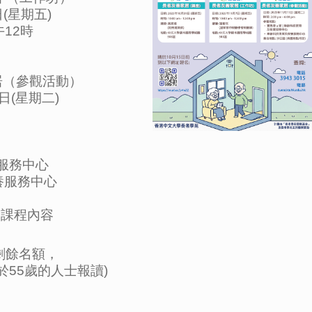
日(星期五)
午12時
居（參觀活動）
1日(星期二)
服務中心
養服務中心
節課程內容
有剩餘名額，
55歲的人士報讀)