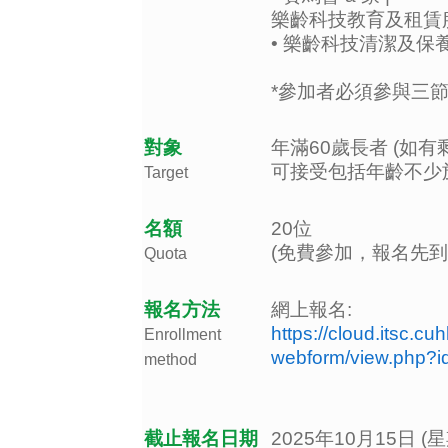
樂齡科技教育及租賃
• 樂齡科技清潔及保
*參加者必須參與三
對象
年滿60歲長者 (如
可接受包括年齡不少於
Target
名額
20位
(免費參加，報名先到
Quota
報名方法
網上報名:
https://cloud.itsc.cu
Enrollment
webform/view.php?
method
截止報名日期
2025年10月15日 (