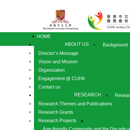
HOME
ABOUT US
Background
Director’s Message
Vision and Mission
Organization
Engagement @ CUHK
Contact us
RESEARCH
Resear
Research Themes and Publications
Research Grants
Research Projects
Age-friendly Community and the Decade o