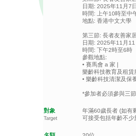
日期: 2025年11月7
時間: 上午10時至中
地點: 香港中文大學
第三節: 長者友善家
日期: 2025年11月1
時間: 下午2時至6時
參觀地點:
• 賽馬會 a 家 |
樂齡科技教育及租賃
• 樂齡科技清潔及保
*參加者必須參與三
對象
年滿60歲長者 (如
可接受包括年齡不少於
Target
名額
20位