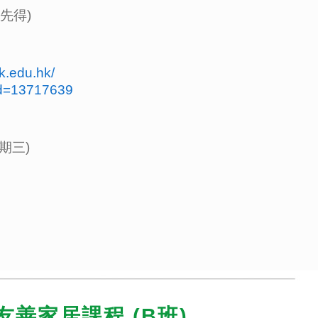
先得)
hk.edu.hk/
id=13717639
星期三)
友善家居課程 (B班)