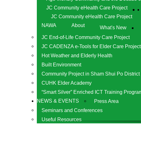
JC Community eHealth Care Project
JC Community eHealth Care Project
NAWA
About
What's New
JC End-of-Life Community Care Project
JC CADENZA e-Tools for Elder Care Project
Hot Weather and Elderly Health
Built Environment
Community Project in Sham Shui Po District
CUHK Elder Academy
“Smart Silver” Enriched ICT Training Progra
NEWS & EVENTS
Press Area
Seminars and Conferences
Useful Resources