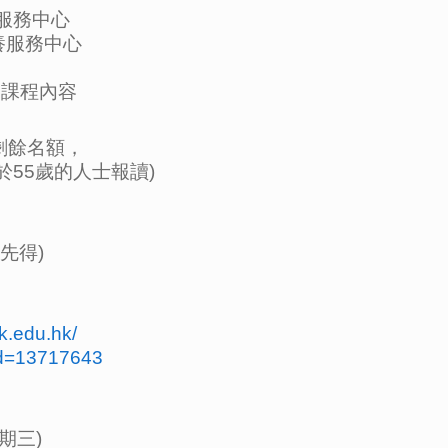
服務中心
養服務中心
節課程內容
有剩餘名額，
55歲的人士報讀)
先得)
hk.edu.hk/
id=13717643
星期三)